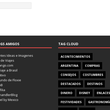
GS AMIGOS
TAG CLOUD
tes Ideas e Imagenes
ACONTECIMIENTOS
 de Viajes
ango.com
ARGENTINA
COMPRAS
iaje a Brasil
CONSEJOS
COSTUMBRES
itivo
undo de Floxie
DESTACADOS
DESTINOS
oB
ilia
DINERO
DISNEY
ENLACES
handlerBlog
el by Mexico
FESTIVIDADES
GASTRONOMÍ