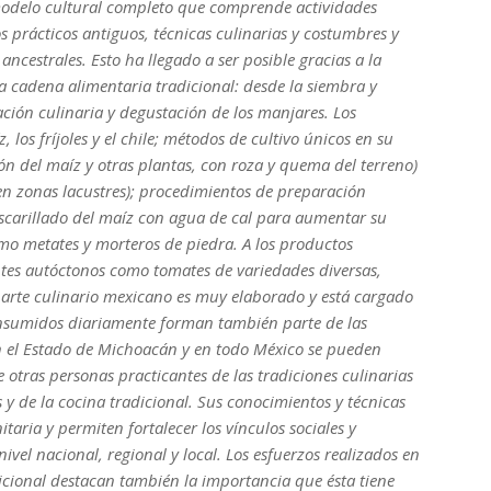
modelo cultural completo que comprende actividades
os prácticos antiguos, técnicas culinarias y costumbres y
estrales. Esto ha llegado a ser posible gracias a la
la cadena alimentaria tradicional: desde la siembra y
ación culinaria y degustación de los manjares. Los
 los fríjoles y el chile; métodos de cultivo únicos en su
ón del maíz y otras plantas, con roza y quema del terreno)
o en zonas lacustres); procedimientos de preparación
ascarillado del maíz con agua de cal para aumentar su
como metates y morteros de piedra. A los productos
ntes autóctonos como tomates de variedades diversas,
El arte culinario mexicano es muy elaborado y está cargado
 consumidos diariamente forman también parte de las
En el Estado de Michoacán y en todo México se pueden
 otras personas practicantes de las tradiciones culinarias
s y de la cocina tradicional. Sus conocimientos y técnicas
aria y permiten fortalecer los vínculos sociales y
ivel nacional, regional y local. Los esfuerzos realizados en
icional destacan también la importancia que ésta tiene