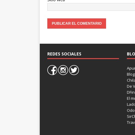
REDES SOCIALES
BLO
Apun
Blog
Chil
De V
DFin
El m
Lad
Odof
SirC
Trav