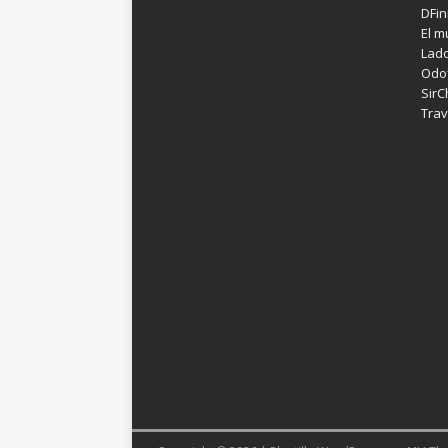
DFin
El m
Lad
Odof
SirC
Trav