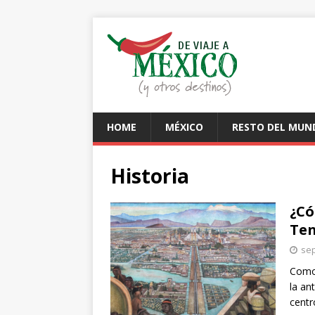
HOME
MÉXICO
RESTO DEL MUN
Historia
¿Có
Ten
sep
Como 
la an
cent