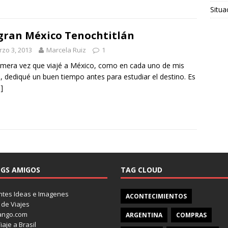
Situa
gran México Tenochtitlán
zo 3, 2013
Marcela Ruiz
1
imera vez que viajé a México, como en cada uno de mis
s, dediqué un buen tiempo antes para estudiar el destino. Es
]
GS AMIGOS
TAG CLOUD
tes Ideas e Imagenes
ACONTECIMIENTOS
 de Viajes
ango.com
ARGENTINA
COMPRAS
iaje a Brasil