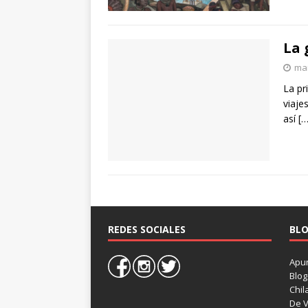
La 
mar
La pr
viaje
así
[…
REDES SOCIALES
BLO
Apun
Blog
Chil
De V