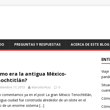
DO
PREGUNTAS Y RESPUESTAS
ACERCA DE ESTE BLOG
ENT
Viaje
mo era la antigua México-
pand
ochtitlán?
Situa
tiembre 17, 2013
Marcela Ruiz
0
cuar
comentamos ya en el post La gran México Tenochtitlán,
Cómo
tigua ciudad fue construida alrededor de un islote en el
ro de un enorme sistema
[…]
Cómo