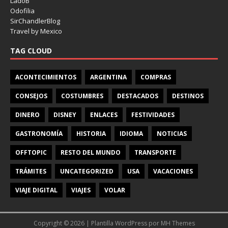
LadoB
Odofilia
SirChandlerBlog
Travel by Mexico
TAG CLOUD
ACONTECIMIENTOS
ARGENTINA
COMPRAS
CONSEJOS
COSTUMBRES
DESTACADOS
DESTINOS
DINERO
DISNEY
ENLACES
FESTIVIDADES
GASTRONOMÍA
HISTORIA
IDIOMA
NOTICIAS
OFFTOPIC
RESTO DEL MUNDO
TRANSPORTE
TRÁMITES
UNCATEGORIZED
USA
VACACIONES
VIAJE DIGITAL
VIAJES
VOLAR
Copyright © 2026 | Plantilla WordPress por
MH Themes