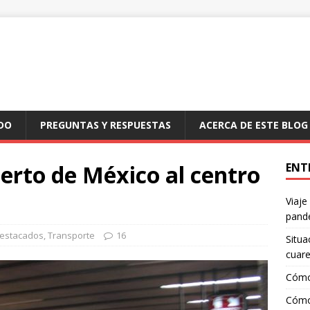
DO
PREGUNTAS Y RESPUESTAS
ACERCA DE ESTE BLOG
erto de México al centro
ENT
Viaje
pand
estacados
,
Transporte
16
Situa
cuar
Cómo
Cómo