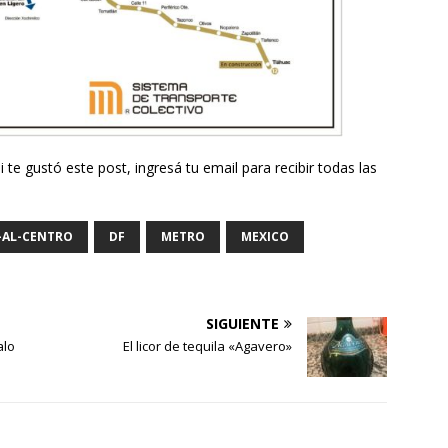
 te gustó este post, ingresá tu email para recibir todas las
-AL-CENTRO
DF
METRO
MEXICO
SIGUIENTE
alo
El licor de tequila «Agavero»