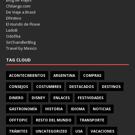
Blog de Viajes
Chilango.com
De Viaje a Brasil
DFinitivo
El mundo de Floxie
LadoB
Odofilia
SirChandlerBlog
Travel by Mexico
TAG CLOUD
ACONTECIMIENTOS
ARGENTINA
COMPRAS
CONSEJOS
COSTUMBRES
DESTACADOS
DESTINOS
DINERO
DISNEY
ENLACES
FESTIVIDADES
GASTRONOMÍA
HISTORIA
IDIOMA
NOTICIAS
OFFTOPIC
RESTO DEL MUNDO
TRANSPORTE
TRÁMITES
UNCATEGORIZED
USA
VACACIONES