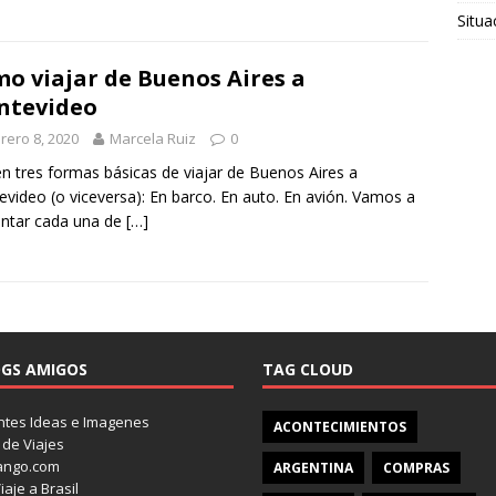
Situa
o viajar de Buenos Aires a
ntevideo
rero 8, 2020
Marcela Ruiz
0
en tres formas básicas de viajar de Buenos Aires a
video (o viceversa): En barco. En auto. En avión. Vamos a
ntar cada una de
[…]
GS AMIGOS
TAG CLOUD
tes Ideas e Imagenes
ACONTECIMIENTOS
 de Viajes
ango.com
ARGENTINA
COMPRAS
iaje a Brasil