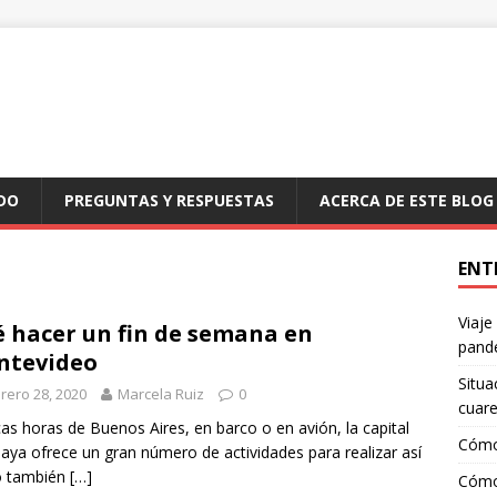
DO
PREGUNTAS Y RESPUESTAS
ACERCA DE ESTE BLOG
ENT
Viaje
 hacer un fin de semana en
pand
ntevideo
Situa
rero 28, 2020
Marcela Ruiz
0
cuar
as horas de Buenos Aires, en barco o en avión, la capital
Cómo
aya ofrece un gran número de actividades para realizar así
 también
[…]
Cómo