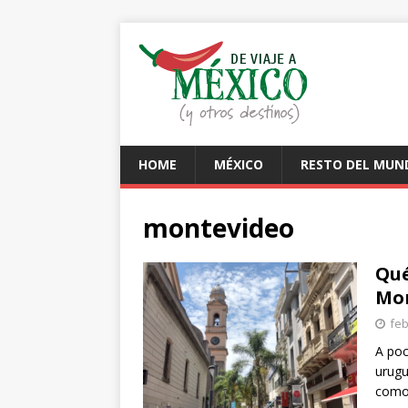
HOME
MÉXICO
RESTO DEL MUN
montevideo
Qué
Mo
feb
A poc
urugu
como