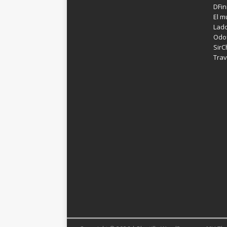
DFin
El m
Lad
Odof
SirC
Trav