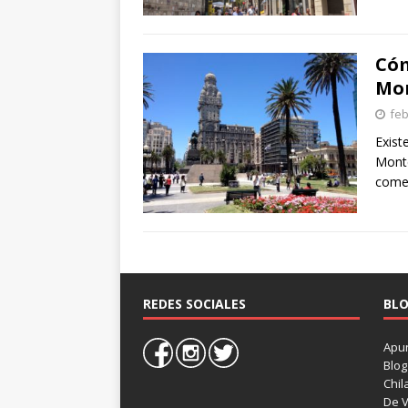
Cóm
Mo
feb
Exist
Monte
come
REDES SOCIALES
BLO
Apun
Blog
Chil
De V