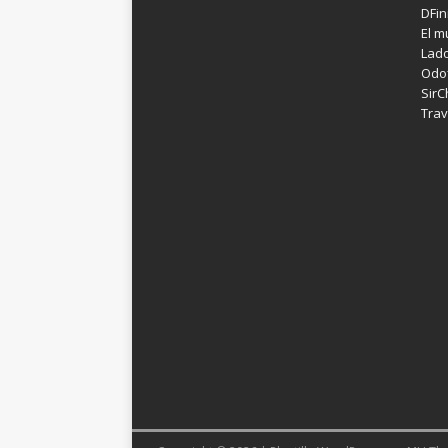
DFin
El m
Lad
Odof
SirC
Trav