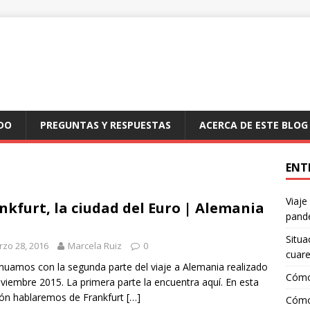
DO
PREGUNTAS Y RESPUESTAS
ACERCA DE ESTE BLOG
ENT
Viaje
nkfurt, la ciudad del Euro | Alemania
pand
Situa
zo 28, 2016
Marcela Ruiz
0
cuar
nuamos con la segunda parte del viaje a Alemania realizado
Cómo
viembre 2015. La primera parte la encuentra aquí. En esta
ón hablaremos de Frankfurt
[…]
Cómo