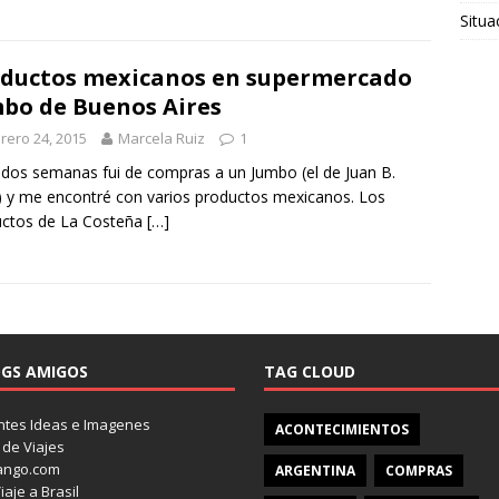
Situa
ductos mexicanos en supermercado
bo de Buenos Aires
rero 24, 2015
Marcela Ruiz
1
dos semanas fui de compras a un Jumbo (el de Juan B.
) y me encontré con varios productos mexicanos. Los
uctos de La Costeña
[…]
GS AMIGOS
TAG CLOUD
tes Ideas e Imagenes
ACONTECIMIENTOS
 de Viajes
ango.com
ARGENTINA
COMPRAS
iaje a Brasil