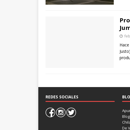
Pro
Jum
feb
Hace 
Justo
prod
REDES SOCIALES
BLO
Apun
Blog
Chil
De V