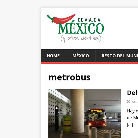
HOME
MÉXICO
RESTO DEL MUN
metrobus
Del
sep
Hay m
de Mé
[…]