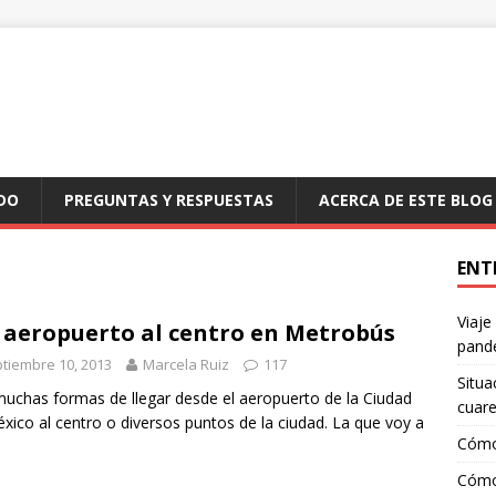
DO
PREGUNTAS Y RESPUESTAS
ACERCA DE ESTE BLOG
ENT
Viaje
 aeropuerto al centro en Metrobús
pand
tiembre 10, 2013
Marcela Ruiz
117
Situa
uchas formas de llegar desde el aeropuerto de la Ciudad
cuar
xico al centro o diversos puntos de la ciudad. La que voy a
Cómo
Cómo