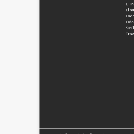
DFin
El m
Lad
Odof
SirC
Trav