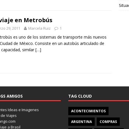
Situa
viaje en Metrobús
zo 29, 2011
Marcela Ruiz
1
trobús es uno de los sistemas de transporte más nuevos
 Ciudad de México. Consiste en un autobús articulado de
 capacidad, similar
[…]
GS AMIGOS
TAG CLOUD
tes Ideas e Imagenes
ACONTECIMIENTOS
 de Viajes
ango.com
ARGENTINA
COMPRAS
iaje a Brasil