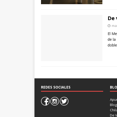
De 
mar
El Me
de la
doble
REDES SOCIALES
BLO
Apun
Blog
Chil
De V