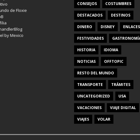
CONSEJOS
COSTUMBRES
itivo
undo de Floxie
DESTACADOS
DESTINOS
oB
ilia
DINERO
DISNEY
ENLACES
handlerBlog
el by Mexico
FESTIVIDADES
GASTRONOMÍ
HISTORIA
IDIOMA
NOTICIAS
OFFTOPIC
RESTO DEL MUNDO
TRANSPORTE
TRÁMITES
UNCATEGORIZED
USA
VACACIONES
VIAJE DIGITAL
VIAJES
VOLAR