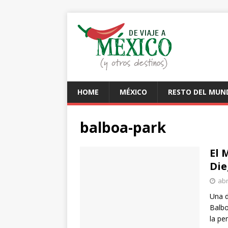
HOME
MÉXICO
RESTO DEL MUN
balboa-park
El 
Die
abr
Una d
Balbo
la pen