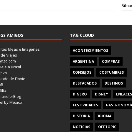
Situa
GS AMIGOS
TAG CLOUD
tes Ideas e Imagenes
ACONTECIMIENTOS
 de Viajes
ango.com
ARGENTINA
COMPRAS
iaje a Brasil
CONSEJOS
COSTUMBRES
itivo
undo de Floxie
DESTACADOS
DESTINOS
oB
ilia
DINERO
DISNEY
ENLACES
handlerBlog
el by Mexico
FESTIVIDADES
GASTRONOMÍ
HISTORIA
IDIOMA
NOTICIAS
OFFTOPIC