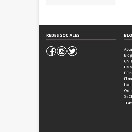
REDES SOCIALES
BLO
Apun
Blog
Chil
De V
DFin
El m
Lad
Odof
SirC
Trav