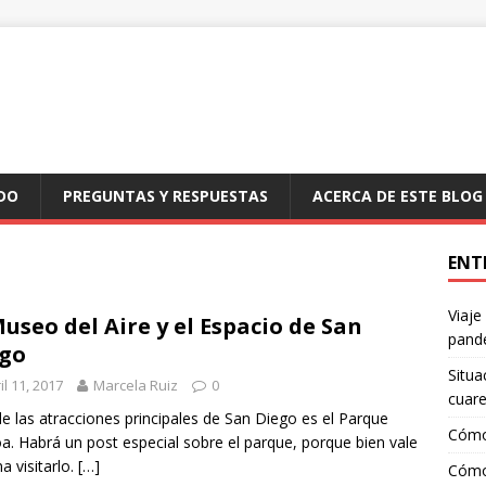
DO
PREGUNTAS Y RESPUESTAS
ACERCA DE ESTE BLOG
ENT
Viaje
Museo del Aire y el Espacio de San
pand
go
Situa
il 11, 2017
Marcela Ruiz
0
cuar
e las atracciones principales de San Diego es el Parque
Cómo
a. Habrá un post especial sobre el parque, porque bien vale
a visitarlo.
[…]
Cómo